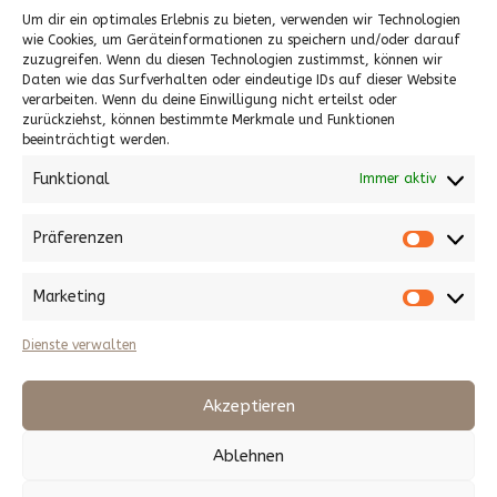
Neueste Kommentare
Um dir ein optimales Erlebnis zu bieten, verwenden wir Technologien
wie Cookies, um Geräteinformationen zu speichern und/oder darauf
zuzugreifen. Wenn du diesen Technologien zustimmst, können wir
Es sind keine Kommentare vorhanden.
Daten wie das Surfverhalten oder eindeutige IDs auf dieser Website
verarbeiten. Wenn du deine Einwilligung nicht erteilst oder
Archive
zurückziehst, können bestimmte Merkmale und Funktionen
beeinträchtigt werden.
April 2024
Funktional
Immer aktiv
Kategorien
Präferenzen
Präfere
Allgemein
Marketing
Marketi
Dienste verwalten
Akzeptieren
Ablehnen