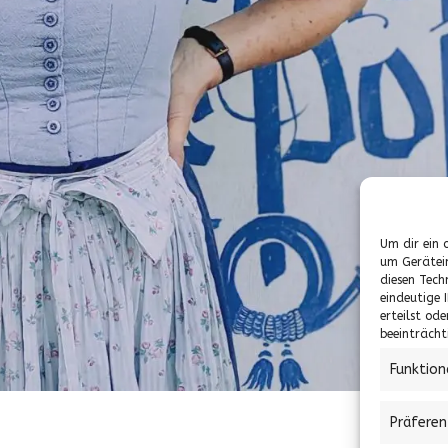
Um dir ein 
um Gerätei
diesen Tech
eindeutige 
erteilst od
beeinträcht
Funktion
Präfere